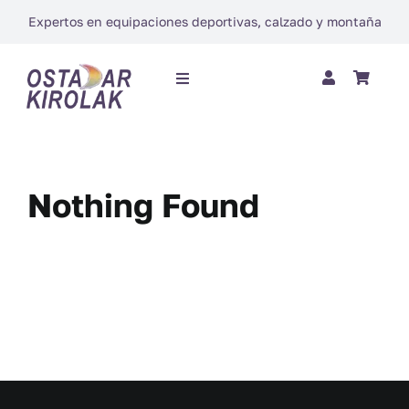
Saltar
Expertos en equipaciones deportivas, calzado y montaña
al
contenido
Toggle
Navigation
INICIO
Nothing Found
QUIÉNES SOMOS
SUBLIMACIÓN
TIENDA ON-LINE
CONTACTAR